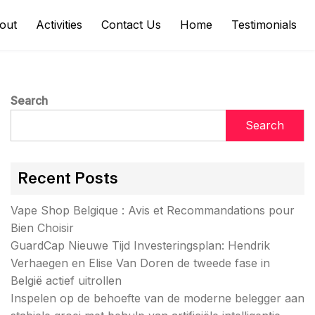
out
Activities
Contact Us
Home
Testimonials
Search
Search
Recent Posts
Vape Shop Belgique : Avis et Recommandations pour
Bien Choisir
GuardCap Nieuwe Tijd Investeringsplan: Hendrik
Verhaegen en Elise Van Doren de tweede fase in
België actief uitrollen
Inspelen op de behoefte van de moderne belegger aan