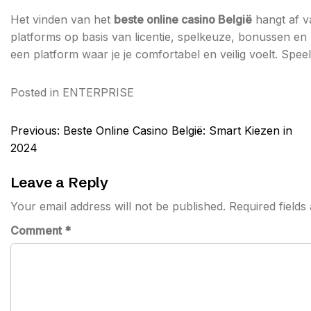
Het vinden van het
beste online casino België
hangt af va
platforms op basis van licentie, spelkeuze, bonussen en 
een platform waar je je comfortabel en veilig voelt. Speel
Posted in
ENTERPRISE
Post
Previous:
Beste Online Casino België: Smart Kiezen in
navigation
2024
Leave a Reply
Your email address will not be published.
Required field
Comment
*