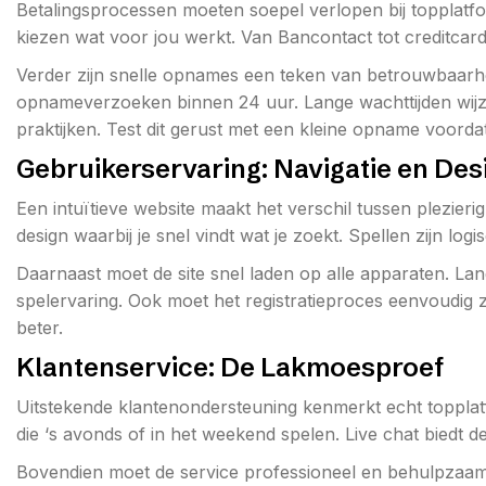
Betalingsprocessen moeten soepel verlopen bij topplatfor
kiezen wat voor jou werkt. Van Bancontact tot creditcards 
Verder zijn snelle opnames een teken van betrouwbaarh
opnameverzoeken binnen 24 uur. Lange wachttijden wijz
praktijken. Test dit gerust met een kleine opname voordat
Gebruikerservaring: Navigatie en Des
Een intuïtieve website maakt het verschil tussen plezier
design waarbij je snel vindt wat je zoekt. Spellen zijn log
Daarnaast moet de site snel laden op alle apparaten. Lan
spelervaring. Ook moet het registratieproces eenvoudig
beter.
Klantenservice: De Lakmoesproef
Uitstekende klantenondersteuning kenmerkt echt topplatf
die ‘s avonds of in het weekend spelen. Live chat biedt 
Bovendien moet de service professioneel en behulpzaam zi