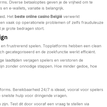
ms. Diverse betaalopties geven je de vrijheid om te
en e-wallets, variatie is belangrijk.
eid. Het
beste online casino België
verwerkt
en vaak op operationele problemen of zelfs frauduleuze
 je grote bedragen stort.
ign
ig en frustrerend spelen. Topplatforms hebben een clean
isch gecategoriseerd en de zoekfunctie werkt efficiënt.
ge laadtijden verjagen spelers en verstoren de
 zijn zonder onnodige stappen. Hoe minder gedoe, hoe
orms. Bereikbaarheid 24/7 is ideaal, vooral voor spelers
de snelste hulp voor dringende vragen.
jn. Test dit door vooraf een vraag te stellen via