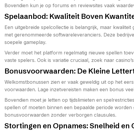
Bovendien kun je op forums en reviewsites vaak waardevo
Spelaanbod: Kwaliteit Boven Kwantite
Een uitgebreide spelcollectie is belangrijk, maar kwaliteit
met gerenommeerde softwareleveranciers. Deze bedrijve
soepele gameplay.
Verder moet het platform regelmatig nieuwe spellen toev
vaste spelers. Ook is variatie cruciaal, zoek naar casino’s 
Bonusvoorwaarden: De Kleine Lettert
Welkomstbonussen zien er vaak geweldig uit op het eerste
voorwaarden. Lage inzetvereisten maken een bonus veel 
Bovendien moet je letten op tijdslimieten en spelrestricti
spellen of moeten binnen een bepaalde periode worden geb
bonusvoorwaarden zonder verborgen clausules.
Stortingen en Opnames: Snelheid en