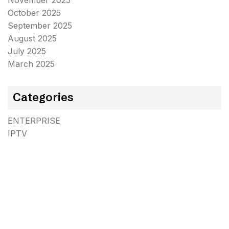
November 2025
October 2025
September 2025
August 2025
July 2025
March 2025
Categories
ENTERPRISE
IPTV