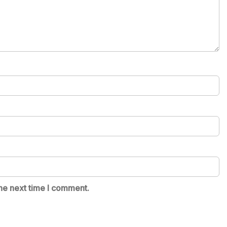
he next time I comment.