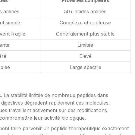
des
Protéines complètes
s aminés
50+ acides aminés
nt simple
Complexe et coûteuse
vent fragile
Généralement plus stable
ente
Limitée
éré
Élevé
iblée
Large spectre
s. La stabilité limitée de nombreux peptides dans
 digestives dégradent rapidement ces molécules,
iques travaillent activement sur des modifications
compromettre leur activité biologique.
mment faire parvenir un peptide thérapeutique exactement