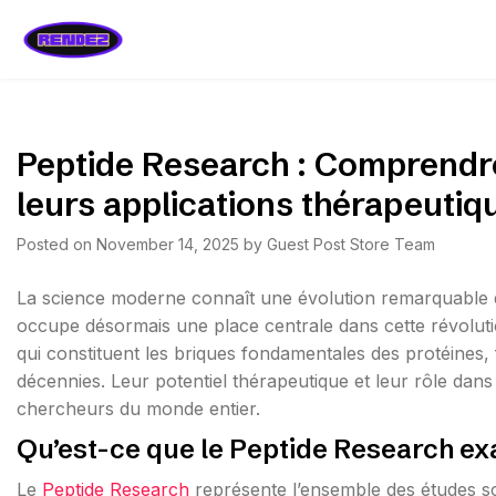
Skip
to
rendez.be
content
Peptide Research : Comprendre
leurs applications thérapeutiq
Posted on
November 14, 2025
by
Guest Post Store Team
La science moderne connaît une évolution remarquable d
occupe désormais une place centrale dans cette révolutio
qui constituent les briques fondamentales des protéines, 
décennies. Leur potentiel thérapeutique et leur rôle dans 
chercheurs du monde entier.
Qu’est-ce que le Peptide Research e
Le
Peptide Research
représente l’ensemble des études sc