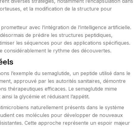
orent diverses stratégies, notamment l’encapsulation dans
rteuses, et la modification de la structure pour
metteur avec l’intégration de l’intelligence artificielle.
ésormais de prédire les structures peptidiques,
timiser les séquences pour des applications spécifiques.
re considérablement le rythme des découvertes.
éels
ons l’exemple du semaglutide, un peptide utilisé dans le
ament, approuvé par les autorités sanitaires, démontre
ns thérapeutiques efficaces. Le semaglutide mime
insi la glycémie et réduisant l’appétit.
imicrobiens naturellement présents dans le système
tudient ces molécules pour développer de nouveaux
résistantes. Cette approche représente un espoir majeur