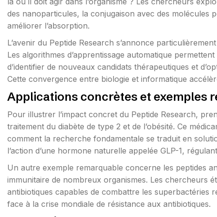
là où il doit agir dans l’organisme ? Les chercheurs expl
des nanoparticules, la conjugaison avec des molécules po
améliorer l’absorption.
L’avenir du Peptide Research s’annonce particulièrement pro
Les algorithmes d’apprentissage automatique permettent d
d’identifier de nouveaux candidats thérapeutiques et d’op
Cette convergence entre biologie et informatique accélè
Applications concrètes et exemples r
Pour illustrer l’impact concret du Peptide Research, pren
traitement du diabète de type 2 et de l’obésité. Ce médic
comment la recherche fondamentale se traduit en solutio
l’action d’une hormone naturelle appelée GLP-1, régulant a
Un autre exemple remarquable concerne les peptides ant
immunitaire de nombreux organismes. Les chercheurs é
antibiotiques capables de combattre les superbactéries 
face à la crise mondiale de résistance aux antibiotiques.