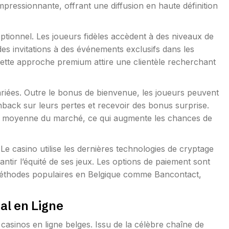
impressionnante, offrant une diffusion en haute définition
tionnel. Les joueurs fidèles accèdent à des niveaux de
des invitations à des événements exclusifs dans les
Cette approche premium attire une clientèle recherchant
riées. Outre le bonus de bienvenue, les joueurs peuvent
hback sur leurs pertes et recevoir des bonus surprise.
la moyenne du marché, ce qui augmente les chances de
Le casino utilise les dernières technologies de cryptage
tir l’équité de ses jeux. Les options de paiement sont
x méthodes populaires en Belgique comme Bancontact,
ial en Ligne
asinos en ligne belges. Issu de la célèbre chaîne de