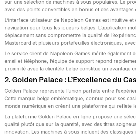
sur une sélection de machines à sous populaires. Le pro
avec des points convertibles en bonus et des avantages e
L’interface utilisateur de Napoleon Games est intuitive et d
navigation pour tous les joueurs belges. L’application mo
déplacement sans compromettre la qualité de l’expérienc
Mastercard et plusieurs portefeuilles électroniques, avec
Le service client de Napoleon Games mérite également des
email et téléphone, l’équipe de support répond rapidemen
proximité avec la clientèle belge constitue un avantage c
2. Golden Palace : L’Excellence du Ca
Golden Palace représente l’union parfaite entre l’expérie
Cette marque belge emblématique, connue pour ses casinos
monde numérique en créant une plateforme qui reflète le 
La plateforme Golden Palace en ligne propose une sélecti
qualité plutôt que sur la quantité, avec des titres soigne
innovation. Les machines à sous incluent des classiques i