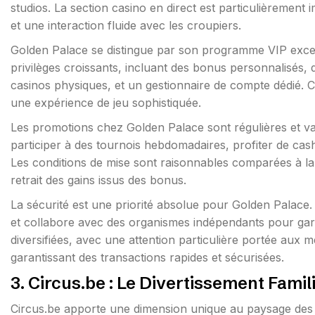
studios. La section casino en direct est particulièrement 
et une interaction fluide avec les croupiers.
Golden Palace se distingue par son programme VIP excep
privilèges croissants, incluant des bonus personnalisés, 
casinos physiques, et un gestionnaire de compte dédié. 
une expérience de jeu sophistiquée.
Les promotions chez Golden Palace sont régulières et va
participer à des tournois hebdomadaires, profiter de cas
Les conditions de mise sont raisonnables comparées à 
retrait des gains issus des bonus.
La sécurité est une priorité absolue pour Golden Palace. 
et collabore avec des organismes indépendants pour garan
diversifiées, avec une attention particulière portée au
garantissant des transactions rapides et sécurisées.
3. Circus.be : Le Divertissement Famil
Circus.be apporte une dimension unique au paysage des c