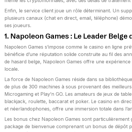
même les cryptomonnaies, avec des délais de traitement 
Enfin, le service client joue un rôle déterminant. Un supp
plusieurs canaux (chat en direct, email, téléphone) démo
ses joueurs.
1. Napoleon Games : Le Leader Belge 
Napoleon Games s’impose comme le casino en ligne préf
bénéficie d’une réputation solide construite au fil des an
de hasard belge, Napoleon Games offre une expérience de
locale.
La force de Napoleon Games réside dans sa bibliothèque 
de plus de 300 machines à sous provenant des meilleurs d
Microgaming et Play’n GO. Les amateurs de jeux de table
blackjack, roulette, baccarat et poker. Le casino en dir
et néerlandophones, offre une immersion totale dans l’am
Les bonus chez Napoleon Games sont particulièrement g
package de bienvenue comprenant un bonus de dépôt pouv