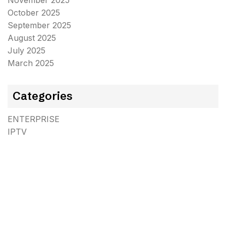
November 2025
October 2025
September 2025
August 2025
July 2025
March 2025
Categories
ENTERPRISE
IPTV